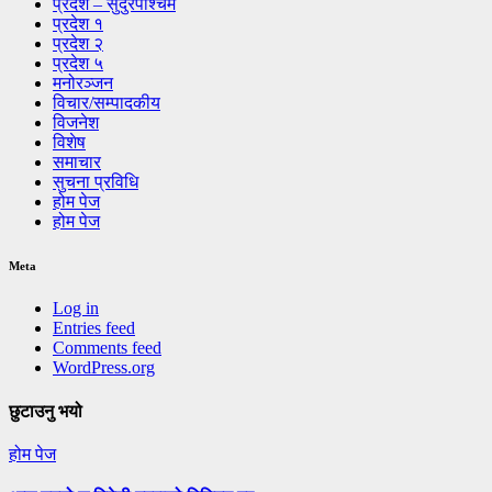
प्रदेश – सुदुरपश्चिम
प्रदेश १
प्रदेश २
प्रदेश ५
मनोरञ्जन
विचार/सम्पादकीय
विजनेश
विशेष
समाचार
सुचना प्रविधि
होम पेज
होम पेज
Meta
Log in
Entries feed
Comments feed
WordPress.org
छुटाउनु भयो
होम पेज