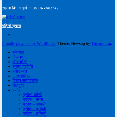
सूचना विभाग दर्ता नं: ३४१५-२०७८/७९
पहिलो सूचना
Proudly powered by WordPress
|
Theme: Newsup by
Themeansar
.
समाचार
विजनेश
जीवनशैली
सुचना प्रविधि
मनोरञ्जन
अन्तराष्ट्रिय
विचार/सम्पादकीय
खेलकुद
प्रदेश
प्रदेश -कोशी
प्रदेश – मधेश
प्रदेश – बागमती
प्रदेश – गण्डकी
प्रदेश – लुम्बिनी