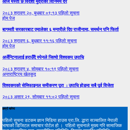
आज यस्तो छ विदेशी मुद्राको विनिमय दर
२०८३ श्रावण २०, बुधबार ०९:१३
पहिलो सुचना
होम पेज
बागमती सरकारबाट एमालेका ६ मन्त्रीले दिए राजीनामा, समर्थन पनि फिर्ता
२०८३ श्रावण ६, बुधबार ११:१६
पहिलो सुचना
होम पेज
अर्जेन्टिनालाई हराउँदै स्पेनले जित्यो विश्वकप उपाधि
२०८३ श्रावण ४, सोमबार १०:१९
पहिलो सुचना
अन्तराष्ट्रिय
खेलकुद
विश्वकपको सेमिफाइनल समीकरण पूरा : उपाधि होडमा सबै पूर्व विजेता
२०८३ असार २९, सोमबार ११:०२
पहिलो सुचना
हाम्रो बारेमा
पहिलो सुचना डटकम ज्ञान मिडिया हाउस प्रा.लि. द्धारा सञ्चालित नेपाली
भाषाको डिजिटल समाचार पोर्टल हो । पहिलो सुचनाले मुख्य गरि सामाजिक