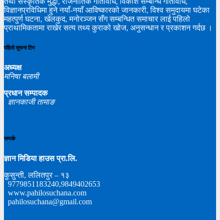
तथा संस्कृतिक मुद्धा, राजनीतिक गतिविधि, विकाश सम्बन्धि गतिविधि,
विज्ञानप्रविधिमा हुने नयाँ-नयाँ आविष्कारको जानकारी, विश्व समुदायमा घटेका
महत्पुर्ण घटना, खेलकुद, मनोरञ्जन सँग सम्बन्धित समाचार लाई पहिलो
प्राथामिकतामा राखेर सत्य तथ्य कुराको खोज, अनुसन्धान र प्रकाशन गर्दछ ।
पहिलो सुचना टिम
अध्यक्ष
मनिषा बलामी
प्रधान सम्पादक
ज्ञानकाजी तामाङ
सम्पर्क
ज्ञान मिडिया हाउस प्रा.लि.
कुसुन्ती, ललितपुर – १३
9779851183240,9849402653
www.pahilosuchana.com
pahilosuchana@gmail.com