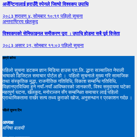
अर्जेन्टिनालाई हराउँदै स्पेनले जित्यो विश्वकप उपाधि
२०८३ श्रावण ४, सोमबार १०:१९
पहिलो सुचना
अन्तराष्ट्रिय
खेलकुद
विश्वकपको सेमिफाइनल समीकरण पूरा : उपाधि होडमा सबै पूर्व विजेता
२०८३ असार २९, सोमबार ११:०२
पहिलो सुचना
हाम्रो बारेमा
पहिलो सुचना डटकम ज्ञान मिडिया हाउस प्रा.लि. द्धारा सञ्चालित नेपाली
भाषाको डिजिटल समाचार पोर्टल हो । पहिलो सुचनाले मुख्य गरि सामाजिक
तथा संस्कृतिक मुद्धा, राजनीतिक गतिविधि, विकाश सम्बन्धि गतिविधि,
विज्ञानप्रविधिमा हुने नयाँ-नयाँ आविष्कारको जानकारी, विश्व समुदायमा घटेका
महत्पुर्ण घटना, खेलकुद, मनोरञ्जन सँग सम्बन्धित समाचार लाई पहिलो
प्राथामिकतामा राखेर सत्य तथ्य कुराको खोज, अनुसन्धान र प्रकाशन गर्दछ ।
पहिलो सुचना टिम
अध्यक्ष
मनिषा बलामी