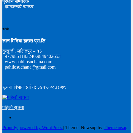
प्रधान सम्पादक
ज्ञानकाजी तामाङ
सम्पर्क
ज्ञान मिडिया हाउस प्रा.लि.
कुसुन्ती, ललितपुर – १३
9779851183240,9849402653
www.pahilosuchana.com
pahilosuchana@gmail.com
सूचना विभाग दर्ता नं: ३४१५-२०७८/७९
पहिलो सूचना
Proudly powered by WordPress
|
Theme: Newsup by
Themeansar
.