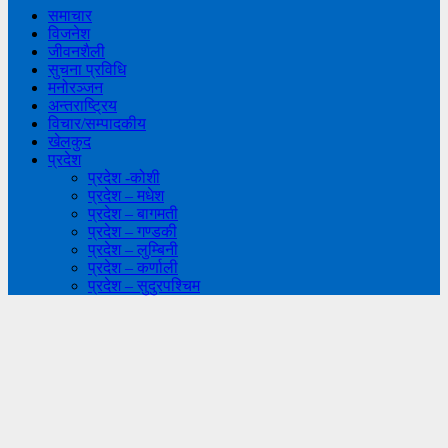
समाचार
विजनेश
जीवनशैली
सुचना प्रविधि
मनोरञ्जन
अन्तराष्ट्रिय
विचार/सम्पादकीय
खेलकुद
प्रदेश
प्रदेश -कोशी
प्रदेश – मधेश
प्रदेश – बागमती
प्रदेश – गण्डकी
प्रदेश – लुम्बिनी
प्रदेश – कर्णाली
प्रदेश – सुदुरपश्चिम