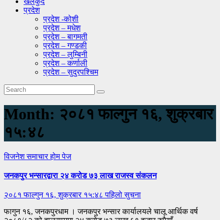
खेलकुद
प्रदेश
प्रदेश -कोशी
प्रदेश – मधेश
प्रदेश – बागमती
प्रदेश – गण्डकी
प्रदेश – लुम्बिनी
प्रदेश – कर्णाली
प्रदेश – सुदुरपश्चिम
Month:
२०८१ फाल्गुन १६, शुक्रबार
१५:४८
विजनेश
समाचार
होम पेज
जनकपुर भन्सारद्वारा २४ करोड ७३ लाख राजस्व संकलन
२०८१ फाल्गुन १६, शुक्रबार १५:४८
पहिलो सुचना
फागुन १६, जनकपुरधाम । जनकपुर भन्सार कार्यालयले चालू आर्थिक वर्ष