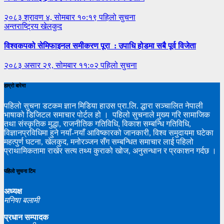
२०८३ श्रावण ४, सोमबार १०:१९
पहिलो सुचना
अन्तराष्ट्रिय
खेलकुद
विश्वकपको सेमिफाइनल समीकरण पूरा : उपाधि होडमा सबै पूर्व विजेता
२०८३ असार २९, सोमबार ११:०२
पहिलो सुचना
हाम्रो बारेमा
पहिलो सुचना डटकम ज्ञान मिडिया हाउस प्रा.लि. द्धारा सञ्चालित नेपाली
भाषाको डिजिटल समाचार पोर्टल हो । पहिलो सुचनाले मुख्य गरि सामाजिक
तथा संस्कृतिक मुद्धा, राजनीतिक गतिविधि, विकाश सम्बन्धि गतिविधि,
विज्ञानप्रविधिमा हुने नयाँ-नयाँ आविष्कारको जानकारी, विश्व समुदायमा घटेका
महत्पुर्ण घटना, खेलकुद, मनोरञ्जन सँग सम्बन्धित समाचार लाई पहिलो
प्राथामिकतामा राखेर सत्य तथ्य कुराको खोज, अनुसन्धान र प्रकाशन गर्दछ ।
पहिलो सुचना टिम
अध्यक्ष
मनिषा बलामी
प्रधान सम्पादक