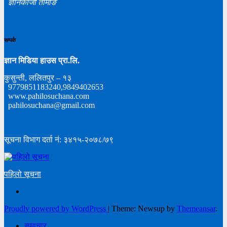
ज्ञानकाजी तामाङ
सम्पर्क
ज्ञान मिडिया हाउस प्रा.लि.
कुसुन्ती, ललितपुर – १३
9779851183240,9849402653
www.pahilosuchana.com
pahilosuchana@gmail.com
सूचना विभाग दर्ता नं: ३४१५-२०७८/७९
पहिलो सूचना
Proudly powered by WordPress
|
Theme: Newsup by
Themeansar
.
समाचार