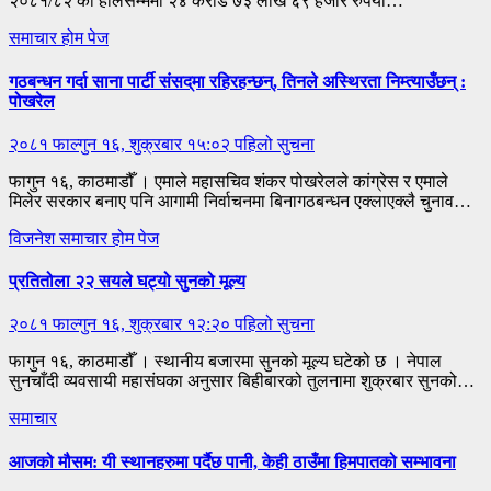
२०८१/८२ को हालसम्ममा २४ करोड ७३ लाख ६९ हजार रुपैयाँ…
समाचार
होम पेज
गठबन्धन गर्दा साना पार्टी संसद्‌मा रहिरहन्छन्, तिनले अस्थिरता निम्त्याउँछन् :
पोखरेल
२०८१ फाल्गुन १६, शुक्रबार १५:०२
पहिलो सुचना
फागुन १६, काठमाडौँ । एमाले महासचिव शंकर पोखरेलले कांग्रेस र एमाले
मिलेर सरकार बनाए पनि आगामी निर्वाचनमा बिनागठबन्धन एक्लाएक्लै चुनाव…
विजनेश
समाचार
होम पेज
प्रतितोला २२ सयले घट्यो सुनको मूल्य
२०८१ फाल्गुन १६, शुक्रबार १२:२०
पहिलो सुचना
फागुन १६, काठमाडौँ । स्थानीय बजारमा सुनको मूल्य घटेको छ । नेपाल
सुनचाँदी व्यवसायी महासंघका अनुसार बिहीबारको तुलनामा शुक्रबार सुनको…
समाचार
आजको मौसम: यी स्थानहरुमा पर्दैछ पानी, केही ठाउँमा हिमपातको सम्भावना