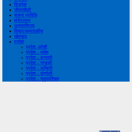
विजनेश
जीवनशैली
सुचना प्रविधि
मनोरञ्जन
अन्तराष्ट्रिय
विचार/सम्पादकीय
खेलकुद
प्रदेश
प्रदेश -कोशी
प्रदेश – मधेश
प्रदेश – बागमती
प्रदेश – गण्डकी
प्रदेश – लुम्बिनी
प्रदेश – कर्णाली
प्रदेश – सुदुरपश्चिम