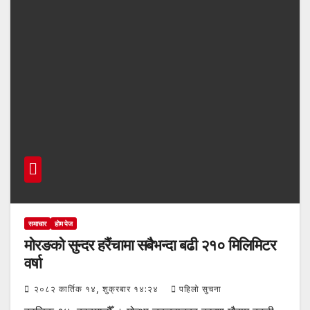
समाचार
होम पेज
मोरङको सुन्दर हरैंचामा सबैभन्दा बढी २१० मिलिमिटर
वर्षा
२०८२ कार्तिक १४, शुक्रबार १४:२४
पहिलो सुचना