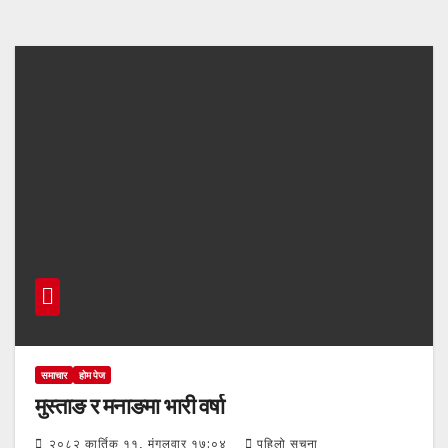
समाचार
होम पेज
मुस्ताङ र मनाङमा भारी वर्षा
२०८२ कार्तिक ११, मंगलवार १७:०४
पहिलो सुचना