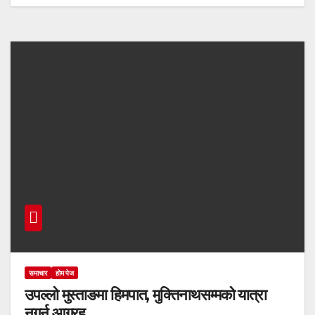
समाचार
होम पेज
उपल्लो मुस्ताङमा हिमपात, मुक्तिनाथसम्मको यात्रा
नगर्न आग्रह