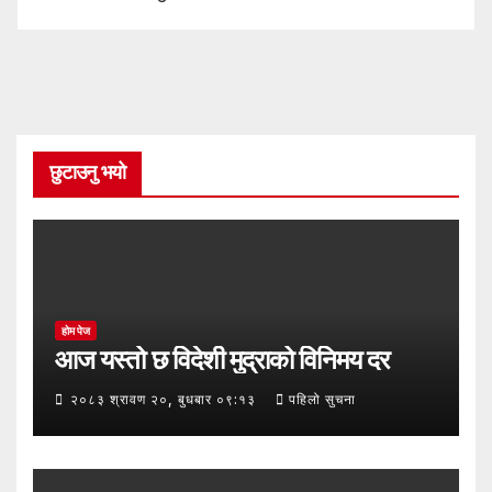
छुटाउनु भयो
होम पेज
आज यस्तो छ विदेशी मुद्राको विनिमय दर
२०८३ श्रावण २०, बुधबार ०९:१३
पहिलो सुचना