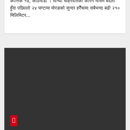
कात्तिक १४, काठमाडौँ । मोन्था चक्रवातका कारण मौसम बदली
हुँदा पछिल्लो २४ घण्टामा मोरङको सुन्दर हरैँचामा सबैभन्दा बढी २१०
मिलिमिटर…