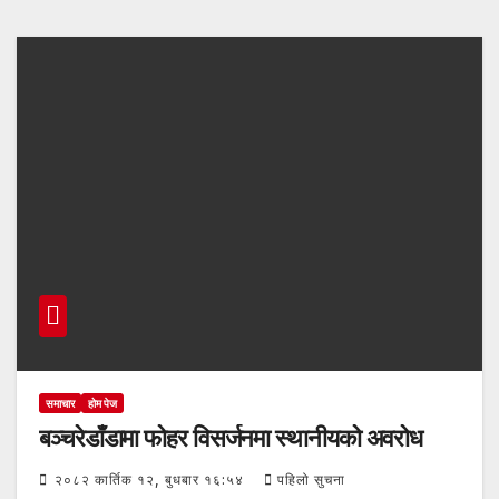
समाचार
होम पेज
बञ्चरेडाँडामा फोहर विसर्जनमा स्थानीयको अवरोध
२०८२ कार्तिक १२, बुधबार १६:५४
पहिलो सुचना