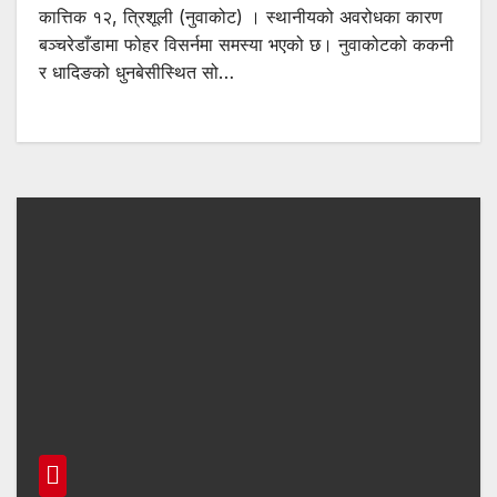
कात्तिक १२, त्रिशूली (नुवाकोट) । स्थानीयको अवरोधका कारण
बञ्चरेडाँडामा फोहर विसर्नमा समस्या भएको छ। नुवाकोटको ककनी
र धादिङको धुनबेसीस्थित सो…