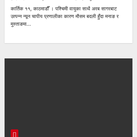
कार्तिक ११, काठमाडौँ । पश्चिमी वायुका साथै अरब सागरबाट
उत्पन्न न्यून चापीय प्रणालीका कारण मौसम बदली हुँदा मनाङ र
मुस्ताङमा…