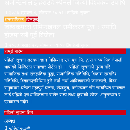
अर्जेन्टिनालाई हराउँदै स्पेनले जित्यो विश्वकप उपाधि
२०८३ श्रावण ४, सोमबार १०:१९
पहिलो सुचना
अन्तराष्ट्रिय
खेलकुद
विश्वकपको सेमिफाइनल समीकरण पूरा : उपाधि
होडमा सबै पूर्व विजेता
२०८३ असार २९, सोमबार ११:०२
पहिलो सुचना
हाम्रो बारेमा
पहिलो सुचना डटकम ज्ञान मिडिया हाउस प्रा.लि. द्धारा सञ्चालित नेपाली
भाषाको डिजिटल समाचार पोर्टल हो । पहिलो सुचनाले मुख्य गरि
सामाजिक तथा संस्कृतिक मुद्धा, राजनीतिक गतिविधि, विकाश सम्बन्धि
गतिविधि, विज्ञानप्रविधिमा हुने नयाँ-नयाँ आविष्कारको जानकारी, विश्व
समुदायमा घटेका महत्पुर्ण घटना, खेलकुद, मनोरञ्जन सँग सम्बन्धित समाचार
लाई पहिलो प्राथामिकतामा राखेर सत्य तथ्य कुराको खोज, अनुसन्धान र
प्रकाशन गर्दछ ।
पहिलो सुचना टिम
अध्यक्ष
मनिषा बलामी