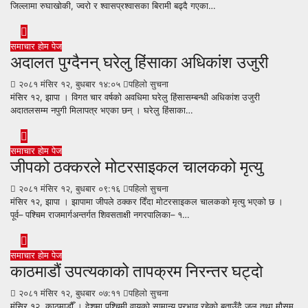
जिल्लामा रुघाखोकी, ज्वरो र श्वासप्रश्वासका बिरामी बढ्दै गएका…
समाचार
होम पेज
अदालत पुग्दैनन् घरेलु हिंसाका अधिकांश उजुरी
२०८१ मंसिर १२, बुधबार १४:०५
पहिलो सुचना
मंसिर १२, झापा । विगत चार वर्षको अवधिमा घरेलु हिंसासम्बन्धी अधिकांश उजुरी
अदातलसम्म नपुगी मिलापत्र भएका छन् । घरेलु हिंसाका…
समाचार
होम पेज
जीपको ठक्करले मोटरसाइकल चालकको मृत्यु
२०८१ मंसिर १२, बुधबार ०९:१६
पहिलो सुचना
मंसिर १२, झापा । झापामा जीपले ठक्कर दिँदा मोटरसाइकल चालकको मृत्यु भएको छ ।
पूर्व– पश्चिम राजमार्गअन्तर्गत शिवसताक्षी नगरपालिका– १…
समाचार
होम पेज
काठमाडौं उपत्यकाको तापक्रम निरन्तर घट्दो
२०८१ मंसिर १२, बुधबार ०७:११
पहिलो सुचना
मंसिर १२, काठमाडौँ । देशमा पश्चिमी वायुको सामान्य प्रभाव रहेको बताउँदै जल तथा मौसम