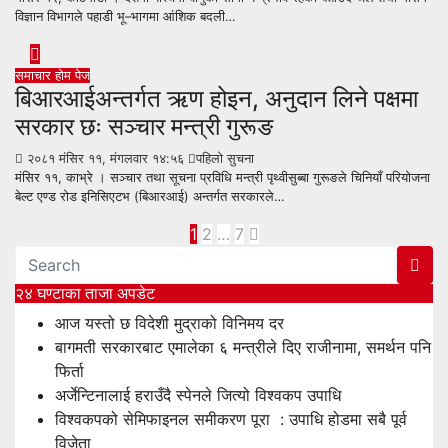
विज्ञान विभागले पहाडी भू–भागमा आंशिक बदली…
समाचार
होम पेज
बिआरआईअन्तर्गत ऋण होइन, अनुदान लिने पक्षमा
सरकार छः सञ्चार मन्त्री गुरूङ
२०८१ मंसिर ११, मंगलवार १४:५६
पहिलो सुचना
मंसिर ११, काभ्रे । सञ्चार तथा सूचना प्रविधि मन्त्री पृथ्वीसुब्बा गुरूङले चिनियाँ परियोजना
बेल्ट एण्ड रोड इनिसिएटभ (बिआरआई) अन्तर्गत सरकारले…
Posts
1
2
…
7
pagination
२४ घण्टाका ताजा अपडेट
आज यस्तो छ विदेशी मुद्राको विनिमय दर
बागमती सरकारबाट एमालेका ६ मन्त्रीले दिए राजीनामा, समर्थन पनि
फिर्ता
अर्जेन्टिनालाई हराउँदै स्पेनले जित्यो विश्वकप उपाधि
विश्वकपको सेमिफाइनल समीकरण पूरा : उपाधि होडमा सबै पूर्व
विजेता