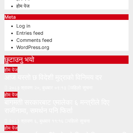
होम पेज
Meta
Log in
Entries feed
Comments feed
WordPress.org
छुटाउनु भयो
होम पेज
आज यस्तो छ विदेशी मुद्राको विनिमय दर
२०८३ श्रावण २०, बुधबार ०९:१३
पहिलो सुचना
होम पेज
बागमती सरकारबाट एमालेका ६ मन्त्रीले दिए
राजीनामा, समर्थन पनि फिर्ता
२०८३ श्रावण ६, बुधबार ११:१६
पहिलो सुचना
होम पेज