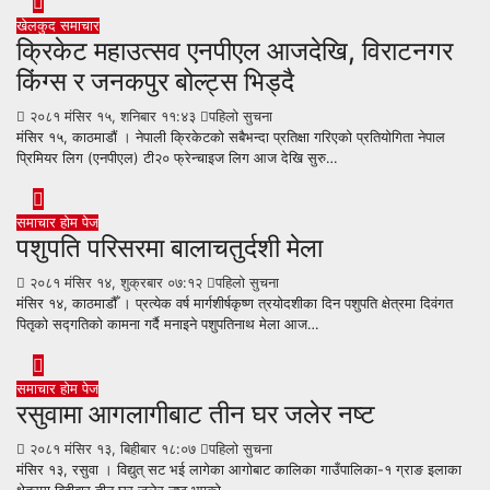
खेलकुद
समाचार
क्रिकेट महाउत्सव एनपीएल आजदेखि, विराटनगर
किंग्स र जनकपुर बोल्ट्स भिड्दै
२०८१ मंसिर १५, शनिबार ११:४३
पहिलो सुचना
मंसिर १५, काठमाडौं । नेपाली क्रिकेटको सबैभन्दा प्रतिक्षा गरिएको प्रतियोगिता नेपाल
प्रिमियर लिग (एनपीएल) टी२० फ्रेन्चाइज लिग आज देखि सुरु…
समाचार
होम पेज
पशुपति परिसरमा बालाचतुर्दशी मेला
२०८१ मंसिर १४, शुक्रबार ०७:१२
पहिलो सुचना
मंसिर १४, काठमाडौँ । प्रत्येक वर्ष मार्गशीर्षकृष्ण त्रयोदशीका दिन पशुपति क्षेत्रमा दिवंगत
पितृको सद्गतिको कामना गर्दै मनाइने पशुपतिनाथ मेला आज…
समाचार
होम पेज
रसुवामा आगलागीबाट तीन घर जलेर नष्ट
२०८१ मंसिर १३, बिहीबार १८:०७
पहिलो सुचना
मंसिर १३, रसुवा । विद्युत् सट भई लागेका आगोबाट कालिका गाउँपालिका-१ ग्राङ इलाका