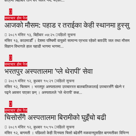
क्षेत्रमा बिहीबार तीन घर जलेर नष्ट भएको…
समाचार
होम पेज
आजको मौसम: पहाड र तराईका केही स्थानमा हुस्सु
२०८१ मंसिर १३, बिहीबार ०७:२५
पहिलो सुचना
मंसिर १३, काठमाडौँ । देशमा पश्चिमी वायुको सामान्य प्रभाव रहेको बताउँदै जल तथा मौसम
विज्ञान विभागले हाल पहाडी भागमा भागमा…
समाचार
होम पेज
भरतपुर अस्पतालमा ‘प्ले थेरापी’ सेवा
२०८१ मंसिर १२, बुधबार १५:२१
पहिलो सुचना
मंसिर १२, चितवन । भरतपुर अस्पतालमा उपचाररत बालबालिकालाई उपचारसँगै खेल्ने र
पढ्ने अवसर पाएका छन् । अस्पतालले ‘प्ले थेरापी’ कक्ष…
समाचार
होम पेज
चिसोसँगै अस्पतालमा बिरामीको घुइँचो बढी
२०८१ मंसिर १२, बुधबार १५:१५
पहिलो सुचना
मंसिर १२, बागमती । पछिल्लो केही दिनयता चिसो बढेसँगै मकवानपुसहित बागमतीका विभिन्न